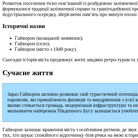
Розвиток поселення тісно пов’язаний із розбудовою залізничної
формувалися традиції залізничної справи та гранітодобувної пр
індустріального осередку, зберігаючи пам’ять про минулі епохи 
Історичні назви
Гайворон (козацький зимівник);
Гайворон (село);
Гайворон (місто з 1949 року).
Сьогодні історія міста продовжує жити завдяки ретро-турам та
Сучасне життя
Зараз Гайворон активно розвиває свій туристичний потенціал
паровозів, які приваблюють фахівців та мандрівників з усієї
якими стикається громада, модернізація інфраструктури та н
мальовнича набережна Південного Бугу залишається улюблен
Гайворон залишає враження міста з особливим ритмом, де звук п
тих, хто шукає спокійного відпочинку біля річки на межі істори