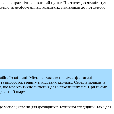
чко на стратегічно важливий пункт. Протягом десятиліть тут
режило трансформації від козацьких зимівників до потужного
ійної залізниці. Місто регулярно приймає фестивалі
та видобуток граніту в місцевих кар'єрах. Серед викликів, з
ю, що має критичне значення для навколишніх сіл. При цьому
ріальний шарм.
місце цікаве як для дослідників технічної спадщини, так і для