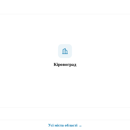
Кіровоград
Усі міста області →