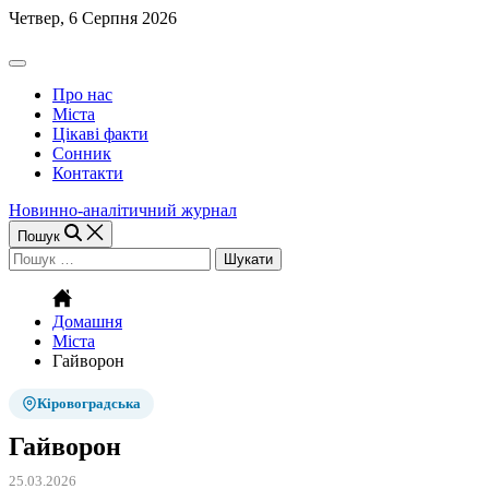
Перейти
Четвер, 6 Серпня 2026
до
вмісту
Off
Canvas
Про нас
(поза
Міста
полотном)
Цікаві факти
Сонник
Контакти
Новинно-аналітичний журнал
Пошук
Пошук:
Домашня
Міста
Гайворон
Кіровоградська
Гайворон
25.03.2026