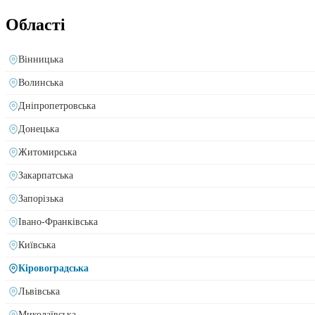
Області
Вінницька
Волинська
Дніпропетровська
Донецька
Житомирська
Закарпатська
Запорізька
Івано-Франківська
Київська
Кіровоградська
Львівська
Миколаївська