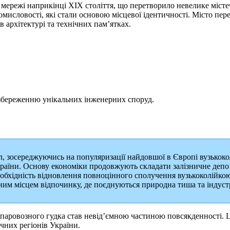
 мережі наприкінці XIX століття, що перетворило невелике місте
омисловості, які стали основою місцевої ідентичності. Місто пе
в архітектурі та технічних пам’ятках.
 збереженню унікальних інженерних споруд.
, зосереджуючись на популяризації найдовшої в Європі вузькокол
 країни. Основу економіки продовжують складати залізничне депо 
еобхідність відновлення повноцінного сполучення вузькоколійко
им місцем відпочинку, де поєднуються природна тиша та індуст
аровозного гудка став невід’ємною частиною повсякденності. Це 
чних регіонів України.