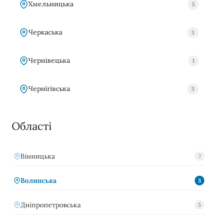
Хмельницька
5
Черкаська
3
Чернівецька
1
Чернігівська
3
Області
Вінницька
7
Волинська
3
Дніпропетровська
5