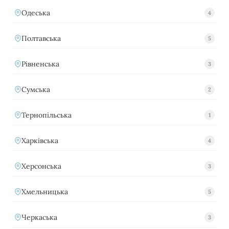
Одеська
4
Полтавська
5
Рівненська
3
Сумська
2
Тернопільська
1
Харківська
4
Херсонська
3
Хмельницька
5
Черкаська
3