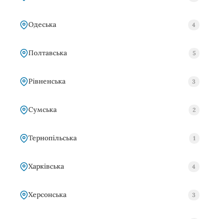
Одеська
4
Полтавська
5
Рівненська
3
Сумська
2
Тернопільська
1
Харківська
4
Херсонська
3