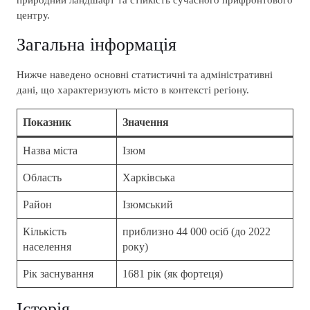
природний ландшафт та стійкість сучасного прифронтового
центру.
Загальна інформація
Нижче наведено основні статистичні та адміністративні
дані, що характеризують місто в контексті регіону.
Показник
Значення
Назва міста
Ізюм
Область
Харківська
Район
Ізюмський
Кількість
приблизно 44 000 осіб (до 2022
населення
року)
Рік заснування
1681 рік (як фортеця)
Історія