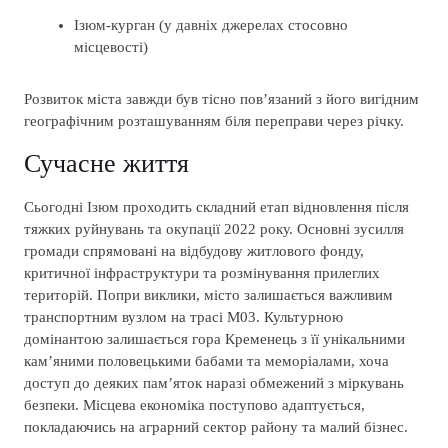
Ізюм-курган (у давніх джерелах стосовно
місцевості)
Розвиток міста завжди був тісно пов’язаний з його вигідним
географічним розташуванням біля переправи через річку.
Сучасне життя
Сьогодні Ізюм проходить складний етап відновлення після
тяжких руйнувань та окупації 2022 року. Основні зусилля
громади спрямовані на відбудову житлового фонду,
критичної інфраструктури та розмінування прилеглих
територій. Попри виклики, місто залишається важливим
транспортним вузлом на трасі М03. Культурною
домінантою залишається гора Кременець з її унікальними
кам’яними половецькими бабами та меморіалами, хоча
доступ до деяких пам’яток наразі обмежений з міркувань
безпеки. Місцева економіка поступово адаптується,
покладаючись на аграрний сектор району та малий бізнес.