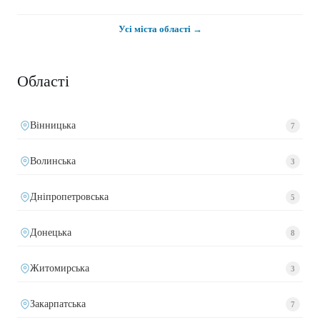
Усі міста області →
Області
Вінницька
7
Волинська
3
Дніпропетровська
5
Донецька
8
Житомирська
3
Закарпатська
7