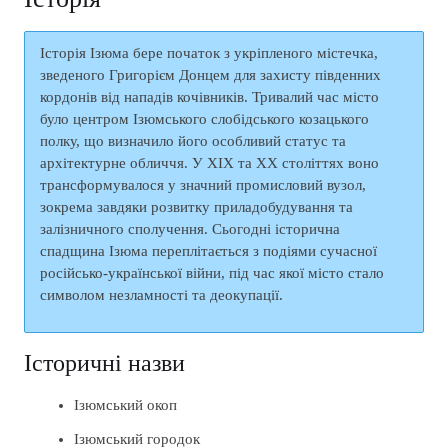
Історія Ізюма бере початок з укріпленого містечка,
зведеного Григорієм Донцем для захисту південних
кордонів від нападів кочівників. Тривалий час місто
було центром Ізюмського слобідського козацького
полку, що визначило його особливий статус та
архітектурне обличчя. У XIX та XX століттях воно
трансформувалося у значний промисловий вузол,
зокрема завдяки розвитку приладобудування та
залізничного сполучення. Сьогодні історична
спадщина Ізюма переплітається з подіями сучасної
російсько-української війни, під час якої місто стало
символом незламності та деокупації.
Історичні назви
Ізюмський окоп
Ізюмський городок