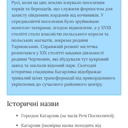
Русі, коли на цих землях існувало поселення
торків та берендеїв, що служили форпостом для
захисту південних кордонів від кочівників. У
середньовіччі поселення було зруйноване
монголо-татарами, згодом відновлене, а у XVIII
столітті стало власністю польського короля та
польських магнатів, зокрема родини
Тарновських. Справжній розквіт містечка
розпочався у XIX столітті завдяки діяльності
родини Черткових, які збудували тут цукровий
завод та заклали відомий парк. Сьогодні
історична спадщина Кагарлика відображає
тривалий шлях трансформації від прикордонного
укріплення до сучасного районного центру.
Історичні назви
Городок Кагарлик (за часів Речі Посполитої);
Кагарлик (імовірна назва походить від