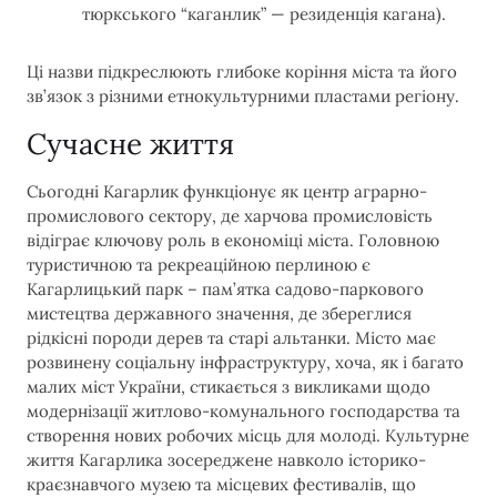
тюркського “каганлик” — резиденція кагана).
Ці назви підкреслюють глибоке коріння міста та його
зв’язок з різними етнокультурними пластами регіону.
Сучасне життя
Сьогодні Кагарлик функціонує як центр аграрно-
промислового сектору, де харчова промисловість
відіграє ключову роль в економіці міста. Головною
туристичною та рекреаційною перлиною є
Кагарлицький парк – пам’ятка садово-паркового
мистецтва державного значення, де збереглися
рідкісні породи дерев та старі альтанки. Місто має
розвинену соціальну інфраструктуру, хоча, як і багато
малих міст України, стикається з викликами щодо
модернізації житлово-комунального господарства та
створення нових робочих місць для молоді. Культурне
життя Кагарлика зосереджене навколо історико-
краєзнавчого музею та місцевих фестивалів, що