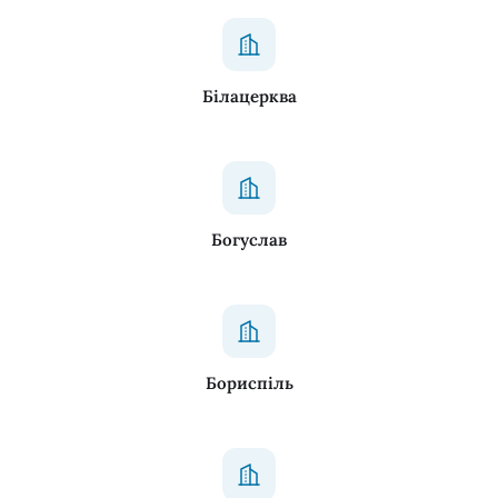
Білацерква
Богуслав
Бориспіль