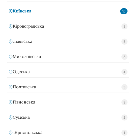
Київська
16
Кіровоградська
3
Львівська
5
Миколаївська
3
Одеська
4
Полтавська
5
Рівненська
3
Сумська
2
Тернопільська
1