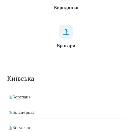
Бородянка
Бровари
Київська
Березань
Білацерква
Богуслав