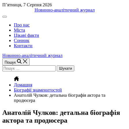
Перейти
П’ятниця, 7 Серпня 2026
до
Новинно-аналітичний журнал
вмісту
Off
Canvas
Про нас
(поза
Міста
полотном)
Цікаві факти
Сонник
Контакти
Новинно-аналітичний журнал
Пошук
Пошук:
Домашня
Біографії знаменитостей
Анатолій Чулков: детальна біографія актора та
продюсера
Анатолій Чулков: детальна біографія
актора та продюсера