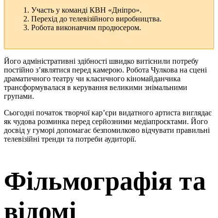
Участь у команді КВН «Дніпро».
Перехід до телевізійного виробництва.
Робота виконавчим продюсером.
Його адміністративні здібності швидко витіснили потребу
постійно з’являтися перед камерою. Робота Чулкова на сцені
драматичного театру чи класичного кіномайданчика
трансформувалася в керування великими знімальними
групами.
Сьогодні початок творчої кар’єри видатного артиста виглядає
як чудова розминка перед серйозними медіапроєктами. Його
досвід у гуморі допомагає безпомилково відчувати правильні
телевізійні тренди та потреби аудиторії.
Фільмографія та
відомі