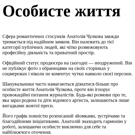
Особисте життя
Сфера романтичних стосунків Анатолія Чулкова завжди
тримається під надійним замком. Він належить до тієї
категорії публічних людей, які чітко розмежовують
професійну діяльність та приватний простір.
Офіційний статус продюсера на сьогодні — неодружений. Він
не публікує фото з обраницями на своїх сторінках у
соцмережах і ніколи не коментує чутки навколо своєї персони.
Шанувальники часто намагаються дізнатися більше про
особисте життя Анатолія Чулкова, проте він ігнорує
провокаційні питання журналістів. Будь-які розмови про те,
яка зараз родина та діти відомого артиста, залишаються лише
вигадками жовтої преси.
Його графік повністю розписаний зйомками, зустрічами та
благодійними ініціативами. Анатолій знаходить гармонію у
роботі, залишаючи особисте виключно для себе та
найближчого оточення.