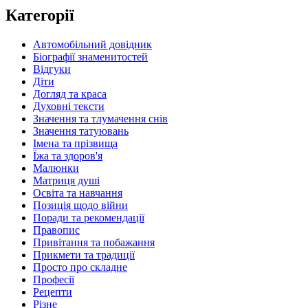
Категорії
Автомобільний довідник
Біографії знаменитостей
Відгуки
Діти
Догляд та краса
Духовні тексти
Значення та тлумачення снів
Значення татуювань
Імена та прізвища
Їжа та здоров'я
Малюнки
Матриця душі
Освіта та навчання
Позиція щодо війни
Поради та рекомендації
Правопис
Привітання та побажання
Прикмети та традиції
Просто про складне
Професії
Рецепти
Різне