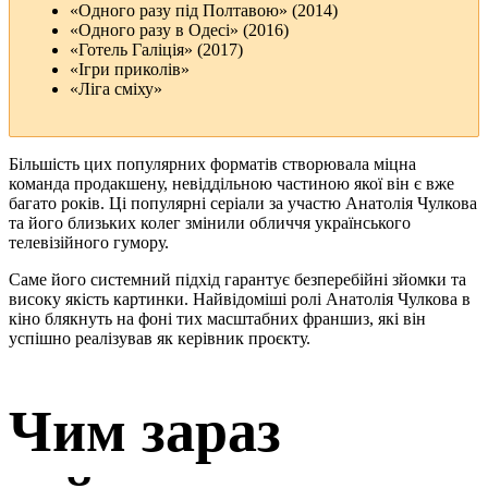
«Одного разу під Полтавою» (2014)
«Одного разу в Одесі» (2016)
«Готель Галіція» (2017)
«Ігри приколів»
«Ліга сміху»
Більшість цих популярних форматів створювала міцна
команда продакшену, невіддільною частиною якої він є вже
багато років. Ці популярні серіали за участю Анатолія Чулкова
та його близьких колег змінили обличчя українського
телевізійного гумору.
Саме його системний підхід гарантує безперебійні зйомки та
високу якість картинки. Найвідоміші ролі Анатолія Чулкова в
кіно блякнуть на фоні тих масштабних франшиз, які він
успішно реалізував як керівник проєкту.
Чим зараз