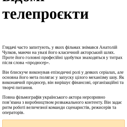
телепроєкти
Глядачі часто запитують, у яких фільмах знімався Анатолій
Чулков, маючи на увазі його класичний акторський шлях.
Проте його головні професійні здобутки знаходяться у титрах
після слова «продюсер».
Він блискуче виконував епізодичні ролі у деяких серіалах, але
основна його мета полягає у запуску цілого механізму шоу. Як
виконавчий продюсер, він вирішує фінансові, організаційні та
творчі питання.
Повна фільмографія українського актора нерозривно
пов’язана з виробництвом розважального контенту. Він задає
ритм роботі величезної команди сценаристів, режисерів та
операторів.