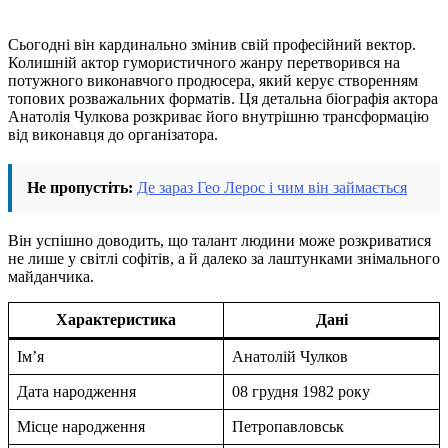
Сьогодні він кардинально змінив свій професійний вектор.
Колишній актор гумористичного жанру перетворився на
потужного виконавчого продюсера, який керує створенням
топових розважальних форматів. Ця детальна біографія актора
Анатолія Чулкова розкриває його внутрішню трансформацію
від виконавця до організатора.
Не пропустіть:
Де зараз Гео Лерос і чим він займається
Він успішно доводить, що талант людини може розкриватися
не лише у світлі софітів, а й далеко за лаштунками знімального
майданчика.
Характеристика
Дані
Ім’я
Анатолій Чулков
Дата народження
08 грудня 1982 року
Місце народження
Петропавловськ