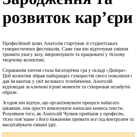
розвиток кар’єри
Професійний шлях Анатолія стартував зі студентських
гумористичних фестивалів. Саме там він відточував уміння
тримати увагу залу, імпровізувати та працювати у тісному
творчому колективі.
Справжнім злетом стала багаторічна гра у складі «Дніпра».
Цей колектив зібрав найкращих гумористів свого покоління і
дав їм квиток у світ великого телебачення. Анатолій
відповідав за ключові ігрові моменти та створював незабутні
образи.
Згодом він відчув, що організовувати процеси набагато
цікавіше, ніж просто виконувати написані кимось тексти.
Розуміння того, як Анатолій Чулков прийшов у професію,
тісно пов’язане з його бажанням тримати все під контролем та
масштабувати смішні ідеї.