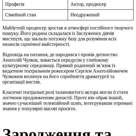
Професія
Актор, продюсер
Сімейний стан
Неодружений
Майбутній продюсер зростав в атмосфері постійного творчого
пошуку. Його родина складалася із Заслужених діячів
мистецтв, що заклало потужну базу для розуміння всіх
нюансів сценічної майстерності.
Відповідь на питання, де народився і провів дитинство
Анатолій Чулков, ховається передусім у глибокому
культурному середовищі. Прямий родинний зв’язок із
видатним театральним режисером Сергієм Анатолійовичем
Чулковим вплинув на його сприйняття драматургії та
організації вистав.
Класичні театральні ролі талановитого актора могли б стати
логічним продовженням династії. Проте він обрав інший,
значно сучасніший телевізійний шлях, інтегрувавши отримані
знання у популярні масові проєкти.
Зародження та