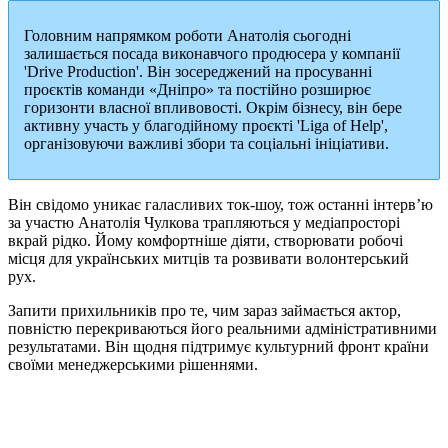
Головним напрямком роботи Анатолія сьогодні
залишається посада виконавчого продюсера у компанії
'Drive Production'. Він зосереджений на просуванні
проєктів команди «Дніпро» та постійно розширює
горизонти власної впливовості. Окрім бізнесу, він бере
активну участь у благодійному проєкті 'Liga of Help',
організовуючи важливі збори та соціальні ініціативи.
Він свідомо уникає галасливих ток-шоу, тож останні інтерв’ю
за участю Анатолія Чулкова трапляються у медіапросторі
вкрай рідко. Йому комфортніше діяти, створювати робочі
місця для українських митців та розвивати волонтерський
рух.
Запити прихильників про те, чим зараз займається актор,
повністю перекриваються його реальними адміністративними
результатами. Він щодня підтримує культурний фронт країни
своїми менеджерськими рішеннями.