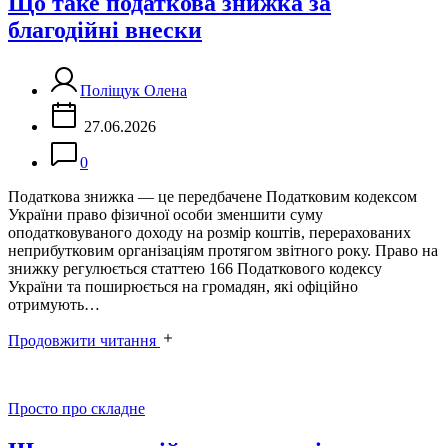
Що таке податкова знижка за
благодійні внески
Поліщук Олена
27.06.2026
0
Податкова знижка — це передбачене Податковим кодексом
України право фізичної особи зменшити суму
оподатковуваного доходу на розмір коштів, перерахованих
неприбутковим організаціям протягом звітного року. Право на
знижку регулюється статтею 166 Податкового кодексу
України та поширюється на громадян, які офіційно
отримують…
Продовжити читання
Категорії
Просто про складне