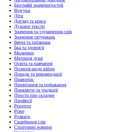
Біографії знаменитостей
Відгуки
Діти
Догляд та краса
Духовні тексти
Значення та тлумачення снів
Значення татуювань
Імена та прізвища
Їжа та здоров'я
Малюнки
Матриця душі
Освіта та навчання
Позиція щодо війни
Поради та рекомендації
Правопис
Привітання та побажання
Прикмети та традиції
Просто про складне
Професії
Рецепти
Різне
Розваги
Скарбниця слів
Спортивні новини