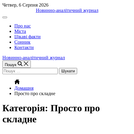
Перейти
Четвер, 6 Серпня 2026
до
Новинно-аналітичний журнал
вмісту
Off
Canvas
Про нас
(поза
Міста
полотном)
Цікаві факти
Сонник
Контакти
Новинно-аналітичний журнал
Пошук
Пошук:
Домашня
Просто про складне
Категорія:
Просто про
складне