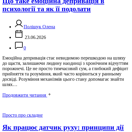
Що таке емоційна депривація в
психології та як її подолати
Поліщук Олена
23.06.2026
0
Емоційна депривація стає невидимою перешкодою на шляху
до щастя, залишаючи людину наодинці з хронічним відчуттям
порожнечі. Це не просто тимчасовий сум, а глибокий дефіцит
прийняття та розуміння, який часто коріниться у ранньому
досвіді. Розуміння механізмів цього стану допомагає знайти
шлях…
Продовжити читання
Категорії
Просто про складне
Як працює датчик руху: принципи дії