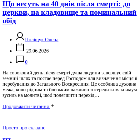
Що несуть на 40 днів після смерті: до
церкви, на кладовище та поминальний
обід
Поліщук Олена
29.06.2026
0
На сороковий день після смерті душа людини завершує свій
земний шлях та постає перед Господом для визначення місця її
перебування до Загального Воскресіння. Це особлива духовна
межа, коли рідним та близьким важливо зосередити максимум
зусиль на молитві, щоб полегшити перехід…
Продовжити читання
Категорії
Просто про складне