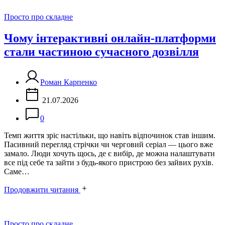
Категорії
Просто про складне
Чому інтерактивні онлайн-платформи
стали частиною сучасного дозвілля
Роман Карпенко
21.07.2026
0
Темп життя зріс настільки, що навіть відпочинок став іншим.
Пасивний перегляд стрічки чи черговий серіал — цього вже
замало. Люди хочуть щось, де є вибір, де можна налаштувати
все під себе та зайти з будь-якого пристрою без зайвих рухів.
Саме…
Продовжити читання
Категорії
Просто про складне