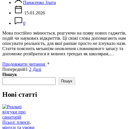
Панасенко Злата
15.01.2026
0
Мова постійно змінюється, реагуючи на появу нових гаджетів,
подій чи наукових відкриттів. Ці свіжі слова допомагають нам
описувати реальність, для якої раніше просто не існувало назв.
Стаття пояснить механізм оновлення словникового запасу та
допоможе розібратися в мовних трендах як школярам,…
Продовжити читання
Пагінація
Попередній
1
2
Далі
Пошук
записів
Пошук
Нові статті