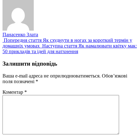
Панасенко Злата
Попередній
Попередня стаття
Як схуднути в ногах за короткий термін у
запис:
Наступний
домашніх умовах
Наступна стаття
Як намалювати квітку мак:
запис:
50 прикладів та ідей для натхнення
Залишити відповідь
Ваша e-mail адреса не оприлюднюватиметься.
Обов’язкові
поля позначені
*
Коментар
*