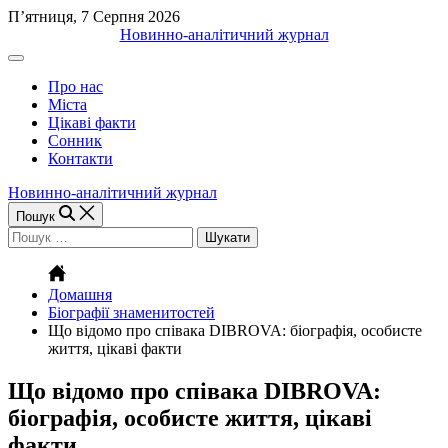
Перейти
П’ятниця, 7 Серпня 2026
до
Новинно-аналітичний журнал
вмісту
Off
Canvas
Про нас
(поза
Міста
полотном)
Цікаві факти
Сонник
Контакти
Новинно-аналітичний журнал
Пошук
Пошук:
Домашня
Біографії знаменитостей
Що відомо про співака DIBROVA: біографія, особисте
життя, цікаві факти
Що відомо про співака DIBROVA:
біографія, особисте життя, цікаві
факти