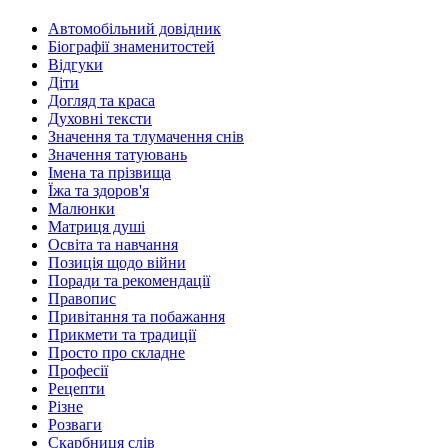
Автомобільний довідник
Біографії знаменитостей
Відгуки
Діти
Догляд та краса
Духовні тексти
Значення та тлумачення снів
Значення татуювань
Імена та прізвища
Їжа та здоров'я
Малюнки
Матриця душі
Освіта та навчання
Позиція щодо війни
Поради та рекомендації
Правопис
Привітання та побажання
Прикмети та традиції
Просто про складне
Професії
Рецепти
Різне
Розваги
Скарбниця слів