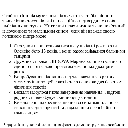
Особиста історія музиканта відзначається стабільністю та
тривалістю стосунків, які він офіційно підтвердив у своїх
публічних виступах. Життєвий шлях артиста тісно пов’язаний
із дружиною та маленьким сином, яких він вважає своєю
головною підтримкою.
Стосунки пари розпочалися ще у шкільні роки, коли
Олексію було 15 років, і вони разом займалися бальними
танцями.
Дружина співака DIBROVA Марина залишається його
єдиною партнеркою протягом уже понад двадцяти
років.
Випробування відстанню під час навчання в різних
містах зміцнило цей союз і стало основою для багатьох
ліричних текстів.
Весілля відбулося після завершення навчання, і відтоді
родина спільно будує свій побут у столиці.
Виконавець підкреслює, що поява сина змінила його
ставлення до творчості та додала нових сенсів його
композиціям.
Відкритість у висвітленні цих фактів демонструє, що особисте