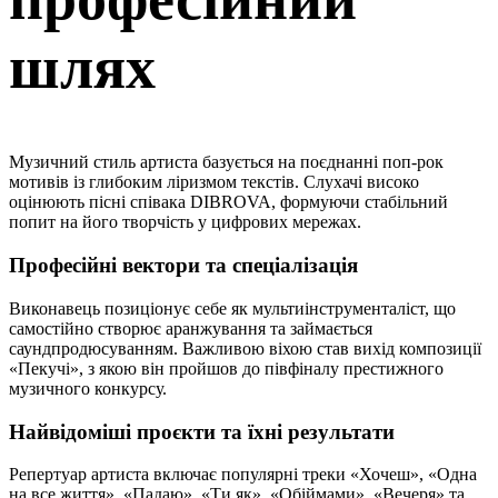
шлях
Музичний стиль артиста базується на поєднанні поп-рок
мотивів із глибоким ліризмом текстів. Слухачі високо
оцінюють пісні співака DIBROVA, формуючи стабільний
попит на його творчість у цифрових мережах.
Професійні вектори та спеціалізація
Виконавець позиціонує себе як мультиінструменталіст, що
самостійно створює аранжування та займається
саундпродюсуванням. Важливою віхою став вихід композиції
«Пекучі», з якою він пройшов до півфіналу престижного
музичного конкурсу.
Найвідоміші проєкти та їхні результати
Репертуар артиста включає популярні треки «Хочеш», «Одна
на все життя», «Падаю», «Ти як», «Обіймами», «Вечеря» та