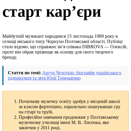
старт кар’єри
Майбутній музикант народився 15 листопада 1989 року в
селищі міського типу Чорнухи Полтавської області. Публіці
стало відомо, що справжнє ім’я співака DIBROVA — Олексій,
проте він обрав прізвище як основу для свого творчого
бренду.
Стаття по темі:
Артур Чечоткін: біографія українського
підприємця та зятя Юлії Тимошенко
Початкову музичну освіту здобув у місцевій школі
за класом фортепіано, паралельно опанувавши гру
на гітарі та трубі.
Професійне навчання продовжив у Полтавському
музичному училищі імені М. В. Лисенка, яке
закінчив у 2011 році.