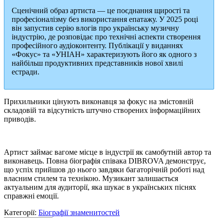
Сценічний образ артиста — це поєднання щирості та
професіоналізму без використання епатажу. У 2025 році
він запустив серію влогів про українську музичну
індустрію, де розповідає про технічні аспекти створення
професійного аудіоконтенту. Публікації у виданнях
«Фокус» та «УНІАН» характеризують його як одного з
найбільш продуктивних представників нової хвилі
естради.
Прихильники цінують виконавця за фокус на змістовній
складовій та відсутність штучно створених інформаційних
приводів.
Артист займає вагоме місце в індустрії як самобутній автор та
виконавець. Повна біографія співака DIBROVA демонструє,
що успіх прийшов до нього завдяки багаторічній роботі над
власним стилем та технікою. Музикант залишається
актуальним для аудиторії, яка шукає в українських піснях
справжні емоції.
Категорії:
Біографії знаменитостей