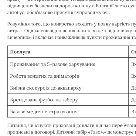
підвищення безпеки на дорозі колону в Болгарії часто с
автобусі обов’язково присутні супроводжуючі.
Розуміння того, що конкретно входить у повну вартість 
витрат. Оцінка співвідношення ціни та якості відпочинку 
вичерпним і включає найважливіші пункти проживання та
Послуга
С
Проживання та 5-разове харчування
Вх
Робота вожатих та аніматорів
Вх
Виїзна екскурсія до аквапарку
Д
Брендована футболка табору
Д
Базове медичне страхування
Вх
Питання, чи існують приховані доплати під час перебуванн
прописані в договорі. Дитячий табір «Разом» демонструє п