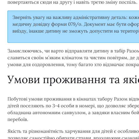
повертаються сюди на другу і навіть третю зміну поспіль.
Зверніть увагу на важливу адміністративну деталь: кож
медичну довідку форми 079/о. Документ має бути оформ
виїзду, інакше дитину не зможуть допустити на територ
Замислюючись, чи варто відправляти дитину в табір Разом
славиться своїм м’яким кліматом та чистим повітрям, де 
умови для оздоровлення, тому багато хто відзначає покра
Умови проживання та які
Побутові умови проживання в кімнатах табору Разом від
дітей поселяють по 3-4 особи в номері, що дозволяє збе
обладнана автономним санвузлом, а завдяки власним бой
перебоїв.
Якість та різноманітність харчування для дітей є особли
дозволяє самостійно обирати страви, враховуючи смаков