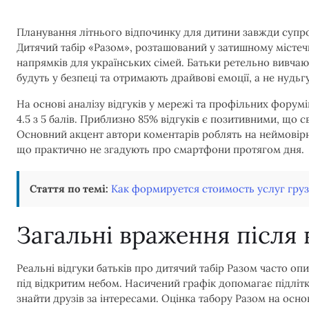
Планування літнього відпочинку для дитини завжди супр
Дитячий табір «Разом», розташований у затишному містечк
напрямків для українських сімей. Батьки ретельно вивчают
будуть у безпеці та отримають драйвові емоції, а не нудь
На основі аналізу відгуків у мережі та профільних форумі
4.5 з 5 балів. Приблизно 85% відгуків є позитивними, що с
Основний акцент автори коментарів роблять на неймовірній
що практично не згадують про смартфони протягом дня.
Стаття по темі:
Как формируется стоимость услуг гру
Загальні враження після
Реальні відгуки батьків про дитячий табір Разом часто о
під відкритим небом. Насичений графік допомагає підліт
знайти друзів за інтересами. Оцінка табору Разом на основ