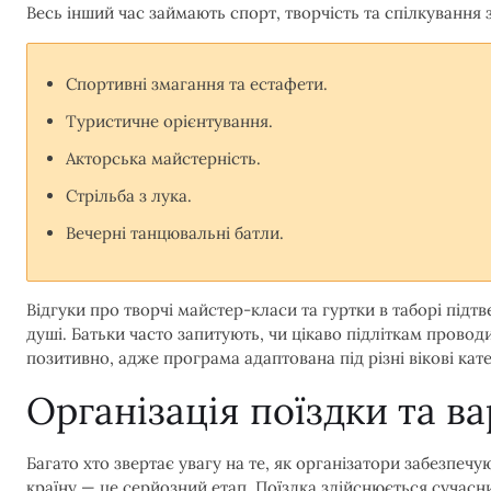
Весь інший час займають спорт, творчість та спілкування 
Спортивні змагання та естафети.
Туристичне орієнтування.
Акторська майстерність.
Стрільба з лука.
Вечерні танцювальні батли.
Відгуки про творчі майстер-класи та гуртки в таборі підт
душі. Батьки часто запитують, чи цікаво підліткам проводи
позитивно, адже програма адаптована під різні вікові кате
Організація поїздки та ва
Багато хто звертає увагу на те, як організатори забезпеч
країну — це серйозний етап. Поїздка здійснюється сучас