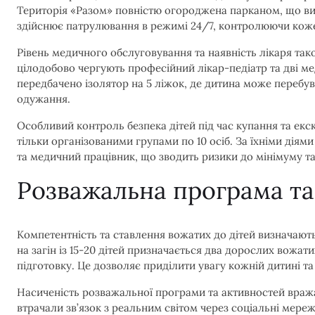
Територія «Разом» повністю огороджена парканом, що ви
здійснює патрулювання в режимі 24/7, контролюючи кожен 
Рівень медичного обслуговування та наявність лікаря так
цілодобово чергують професійний лікар-педіатр та дві м
передбачено ізолятор на 5 ліжок, де дитина може перебу
одужання.
Особливий контроль безпека дітей під час купання та екск
тільки організованими групами по 10 осіб. За їхніми діям
та медичний працівник, що зводить ризики до мінімуму та
Розважальна програма т
Компетентність та ставлення вожатих до дітей визначають н
на загін із 15-20 дітей призначається два дорослих вожати
підготовку. Це дозволяє приділити увагу кожній дитині та 
Насиченість розважальної програми та активностей вража
втрачали зв’язок з реальним світом через соціальні мереж