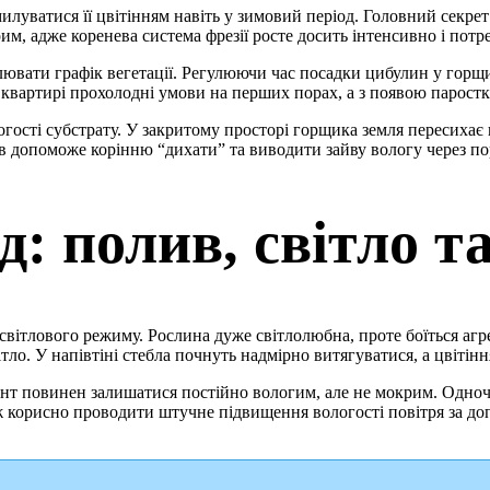
уватися її цвітінням навіть у зимовий період. Головний секрет 
им, адже коренева система фрезії росте досить інтенсивно і пот
лювати графік вегетації. Регулюючи час посадки цибулин у горщ
квартирі прохолодні умови на перших порах, а з появою паростків
гості субстрату. У закритому просторі горщика земля пересихає 
допоможе корінню “дихати” та виводити зайву вологу через пор
: полив, світло т
світлового режиму. Рослина дуже світлолюбна, проте боїться агр
тло. У напівтіні стебла почнуть надмірно витягуватися, а цвітінн
Ґрунт повинен залишатися постійно вологим, але не мокрим. Одн
ож корисно проводити штучне підвищення вологості повітря за 