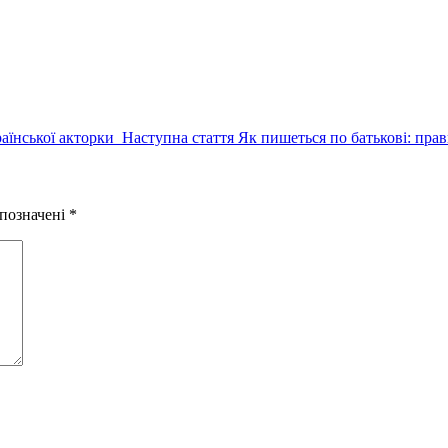
Наступний
раїнської акторки
Наступна стаття
Як пишеться по батькові: пра
запис:
 позначені
*