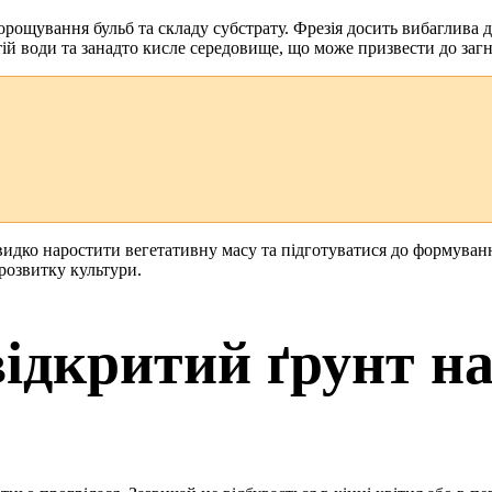
ощування бульб та складу субстрату. Фрезія досить вибаглива д
й води та занадто кисле середовище, що може призвести до загни
идко наростити вегетативну масу та підготуватися до формування
розвитку культури.
відкритий ґрунт на