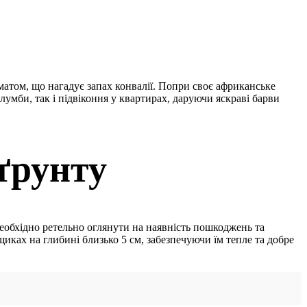
атом, що нагадує запах конвалії. Попри своє африканське
умби, так і підвіконня у квартирах, даруючи яскраві барви
ґрунту
еобхідно ретельно оглянути на наявність пошкоджень та
иках на глибині близько 5 см, забезпечуючи їм тепле та добре