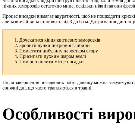
Час для висадки у відкритий ґрунт настає тоді, коли земля дост
нічних заморозків остаточно мине, оскільки ніжні пагони фрезі
Процес висадки вимагає акуратності, щоб не пошкодити крихкі к
але зазвичай вона становить від 3 до 6 см. Дотримання дистан
Дочекатися кінця квітневих заморозків
Зробити лунки потрібної глибини
Помістити цибулину паростком вгору
Присипати пухким шаром землі
Помірно полити місце посадки
Після завершення посадкових робіт ділянку можна замульчувати
сонячні дні, що часто трапляються в травні.
Особливості вир