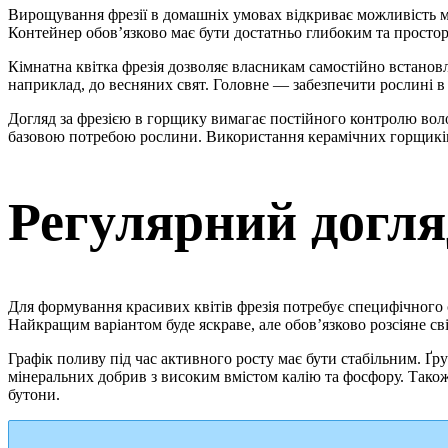
Вирощування фрезії в домашніх умовах відкриває можливість мил
Контейнер обов’язково має бути достатньо глибоким та простор
Кімнатна квітка фрезія дозволяє власникам самостійно встанов
наприклад, до весняних свят. Головне — забезпечити рослині в 
Догляд за фрезією в горщику вимагає постійного контролю воло
базовою потребою рослини. Використання керамічних горщиків 
Регулярний догляд
Для формування красивих квітів фрезія потребує специфічного 
Найкращим варіантом буде яскраве, але обов’язково розсіяне сві
Графік поливу під час активного росту має бути стабільним. 
мінеральних добрив з високим вмістом калію та фосфору. Так
бутони.