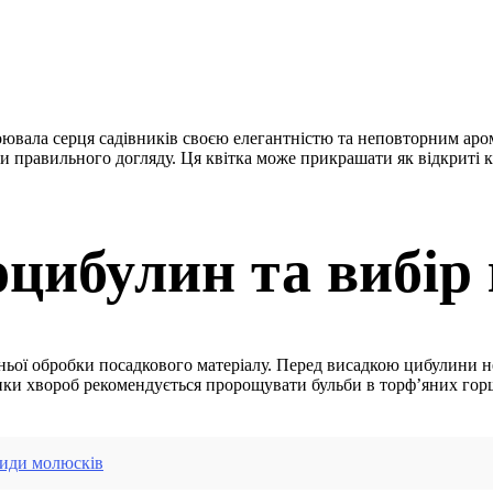
ювала серця садівників своєю елегантністю та неповторним аром
 правильного догляду. Ця квітка може прикрашати як відкриті кл
оцибулин та вибір 
ньої обробки посадкового матеріалу. Перед висадкою цибулини н
тики хвороб рекомендується пророщувати бульби в торф’яних горщ
 види молюсків