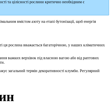
ості та цілісності рослини критично необхідним є
альним вмістом азоту на етапі бутонізації, щоб енергія
маті ця рослина вважається багаторічною, у наших кліматичних
ання важких верхівок під власною вагою або від раптових
ти.
овжує загальний термін декоративності клумби. Регулярний
лин