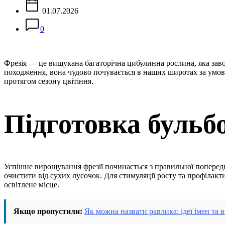
01.07.2026
0
Фрезія — це вишукана багаторічна цибулинна рослина, яка заво
походження, вона чудово почувається в наших широтах за умови
протягом сезону цвітіння.
Підготовка бульб
Успішне вирощування фрезії починається з правильної поперед
очистити від сухих лусочок. Для стимуляції росту та профілак
освітлене місце.
Якщо пропустили:
Як можна назвати равлика: ідеї імен та