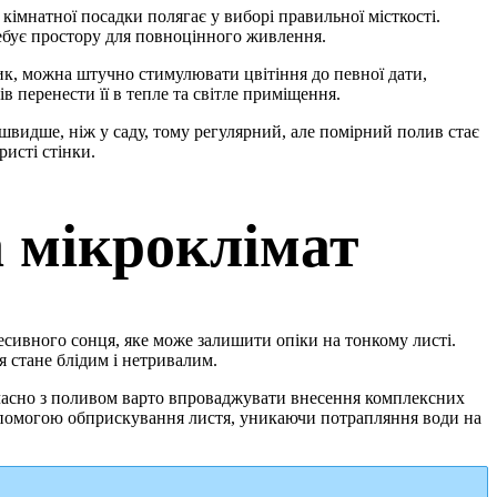
кімнатної посадки полягає у виборі правильної місткості.
ребує простору для повноцінного живлення.
ик, можна штучно стимулювати цвітіння до певної дати,
 перенести її в тепле та світле приміщення.
швидше, ніж у саду, тому регулярний, але помірний полив стає
исті стінки.
а мікроклімат
есивного сонця, яке може залишити опіки на тонкому листі.
я стане блідим і нетривалим.
очасно з поливом варто впроваджувати внесення комплексних
допомогою обприскування листя, уникаючи потрапляння води на