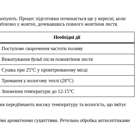
икопують. Процес підготовки починається ще у вересні, коли
иблизно у жовтні, дочекавшись повного жовтіння листя.
Необхідні дії
Поступове скорочення частоти поливу
Викопування бульб після пожовтіння листя
Сушка при 25°C у провітрюваному місці
Тримання у вологому теплі (28°C)
Зниження температури до 12-15°C
я передбачають високу температуру та вологість, що імітує
оїми ароматними суцвіттями. Ретельна обробка антисептиками