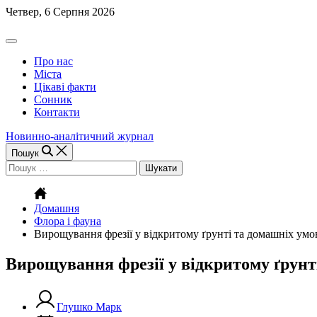
Перейти
Четвер, 6 Серпня 2026
до
вмісту
Off
Canvas
Про нас
(поза
Міста
полотном)
Цікаві факти
Сонник
Контакти
Новинно-аналітичний журнал
Пошук
Пошук:
Домашня
Флора і фауна
Вирощування фрезії у відкритому ґрунті та домашніх умо
Вирощування фрезії у відкритому ґрунт
Глушко Марк