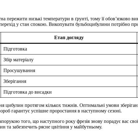
тна пережити низькі температури в ґрунті, тому її обов’язково в
перехід у стан спокою. Викопувати бульбоцибулини потрібно пр
Етап догляду
Підготовка
Збір матеріалу
Просушування
Зберігання
Підготовка до висадки
я цибулин протягом кількох тижнів. Оптимальні умови зберіганн
вороб гарантує успішне проростання в наступному сезоні.
запорукою того, що наступного року фрезія знову порадує вас св
ин та забезпечить рясне цвітіння у майбутньому.