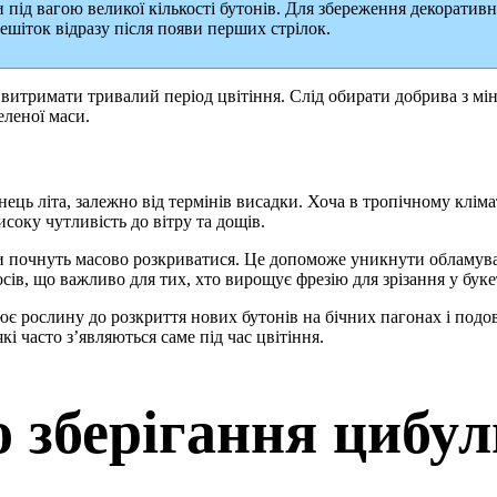
під вагою великої кількості бутонів. Для збереження декоративн
шіток відразу після появи перших стрілок.
тримати тривалий період цвітіння. Слід обирати добрива з мінім
еленої маси.
інець літа, залежно від термінів висадки. Хоча в тропічному клі
исоку чутливість до вітру та дощів.
тони почнуть масово розкриватися. Це допоможе уникнути обламув
осів, що важливо для тих, хто вирощує фрезію для зрізання у буке
лює рослину до розкриття нових бутонів на бічних пагонах і под
і часто з’являються саме під час цвітіння.
 зберігання цибу