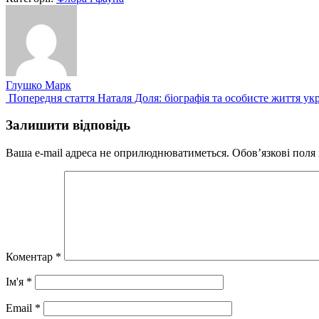
Глушко Марк
Попередній
Попередня стаття
Наталя Доля: біографія та особисте життя ук
запис:
Залишити відповідь
Ваша e-mail адреса не оприлюднюватиметься.
Обов’язкові поля
Коментар
*
Ім'я
*
Email
*