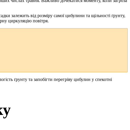
 перших числах травня. Важливо дочекатися моменту, коли загроза
адки залежить від розміру самої цибулини та щільності ґрунту,
арну циркуляцію повітря.
ість ґрунту та запобігти перегріву цибулин у спекотні
ку