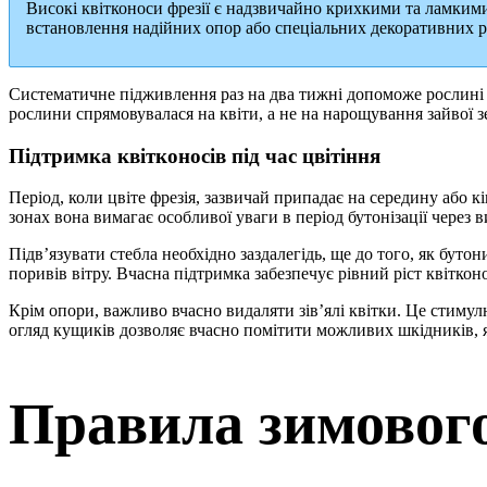
Високі квітконоси фрезії є надзвичайно крихкими та ламкими 
встановлення надійних опор або спеціальних декоративних ре
Систематичне підживлення раз на два тижні допоможе рослині ви
рослини спрямовувалася на квіти, а не на нарощування зайвої з
Підтримка квітконосів під час цвітіння
Період, коли цвіте фрезія, зазвичай припадає на середину або к
зонах вона вимагає особливої уваги в період бутонізації через в
Підв’язувати стебла необхідно заздалегідь, ще до того, як бу
поривів вітру. Вчасна підтримка забезпечує рівний ріст квіткон
Крім опори, важливо вчасно видаляти зів’ялі квітки. Це стиму
огляд кущиків дозволяє вчасно помітити можливих шкідників, як
Правила зимового