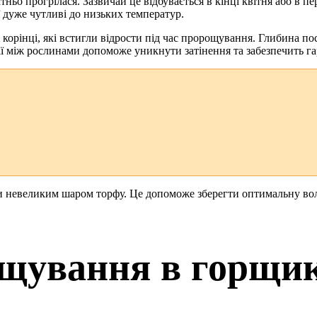
атньо прогрілася. Зазвичай це відбувається в кінці квітня або в
ї дуже чутливі до низьких температур.
орінці, які встигли відрости під час пророщування. Глибина пос
ції між рослинами допоможе уникнути затінення та забезпечить г
 невеликим шаром торфу. Це допоможе зберегти оптимальну волог
ощування в горщи