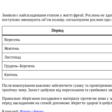
Зимівля є найскладнішим етапом у житті фрезії. Рослина не зда
поступово зменшують об’єм поливу, сигналізуючи рослині про 
Період
Вересень
Жовтень
Листопад
Грудень–Березень
Квітень
Після викопування важливо забезпечити сушку та провітрюванн
тропічну зиму. Захист цибулин від пересихання та грибкових х
Правильне зберігання посадкового матеріалу протягом зими є 
перед закладанням на спокій допоможе зберегти здоров’я цибул
Категорії:
Флора і фауна