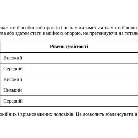
важати її особистий простір і не намагатиметься зламати її вол
рства або здатен стати надійною опорою, не претендуючи на тот
Рівень сумісності
Високий
Середній
Високий
Низький
Середній
окійних і врівноважених чоловіків. Це дозволить збалансувати ї