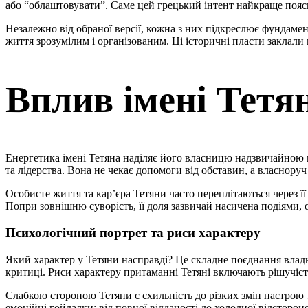
або “облаштовувати”. Саме цей грецький інтент найкраще поясн
Незалежно від обраної версії, кожна з них підкреслює фундамент
життя зрозумілим і організованим. Ці історичні пласти заклал
Вплив імені Тетя
Енергетика імені Тетяна наділяє його власницю надзвичайною 
та лідерства. Вона не чекає допомоги від обставин, а власноруч
Особисте життя та кар’єра Тетяни часто переплітаються через її
Попри зовнішню суворість, її доля зазвичай насичена подіями, о
Психологічний портрет та риси характеру
Який характер у Тетяни насправді? Це складне поєднання владно
критиці. Риси характеру притаманні Тетяні включають рішучість
Слабкою стороною Тетяни є схильність до різких змін настрою 
емоційні гойдалки: від повної відданості до холодної відстороне