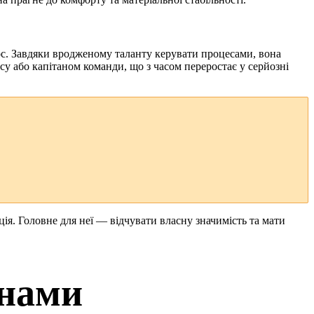
аос. Завдяки вродженому таланту керувати процесами, вона
асу або капітаном команди, що з часом переростає у серйозні
ація. Головне для неї — відчувати власну значимість та мати
енами