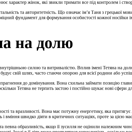
ює характер жінок, які звикли тримати все під контролем і ство
альність та авторитетність. Що означає ім’я Таня з грецької мови
и міцний фундамент для формування особистості кожної носійки і
на на долю
внутрішньою силою та витривалістю. Вплив імені Тетяна на долю
 будує свій шлях, часто стаючи опорою для всієї родини або успіш
 прагнення до домінування. Вона схильна займати позицію глави с
скільки Тетяна не терпить застою і постійно шукає нові сфери дл
сті та вразливості. Вона має потужну енергетику, яка притягує 
 і вміння швидко діяти в критичних ситуаціях, проте за цією мас
та певна образливість, якщо її зусилля не оцінили належним чино
ності. Іноді в її діях може проявлятися корисливість, оскільки во