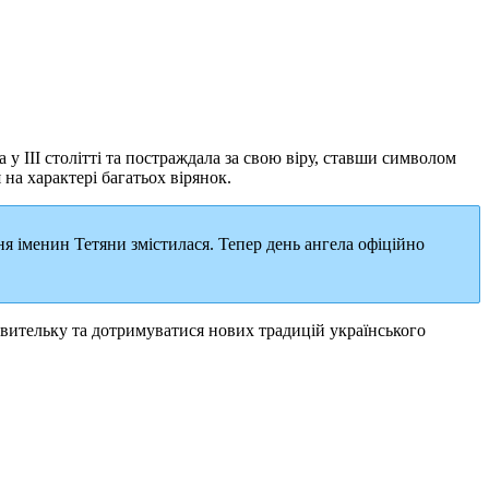
 III столітті та постраждала за свою віру, ставши символом
на характері багатьох вірянок.
я іменин Тетяни змістилася. Тепер день ангела офіційно
вительку та дотримуватися нових традицій українського