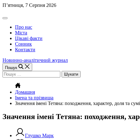
Перейти
П’ятниця, 7 Серпня 2026
до
вмісту
Off
Canvas
Про нас
(поза
Міста
полотном)
Цікаві факти
Сонник
Контакти
Новинно-аналітичний журнал
Пошук
Пошук:
Домашня
Імена та прізвища
Значення імені Тетяна: походження, характер, доля та сумі
Значення імені Тетяна: походження, хар
Глушко Марк