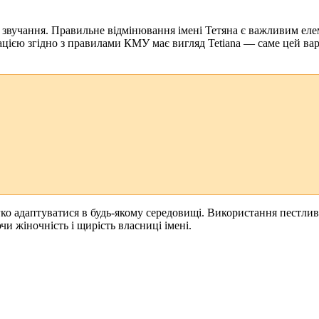
нтів звучання. Правильне відмінювання імені Тетяна є важливим 
рацією згідно з правилами КМУ має вигляд Tetiana — саме цей ва
егко адаптуватися в будь-якому середовищі. Використання пестли
и жіночність і щирість власниці імені.