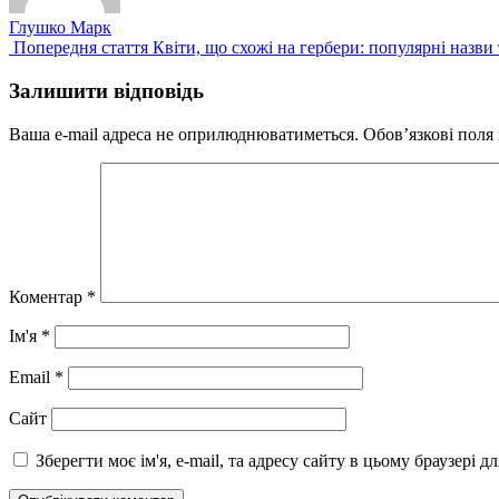
Глушко Марк
Попередній
Попередня стаття
Квіти, що схожі на гербери: популярні назви
запис:
Залишити відповідь
Ваша e-mail адреса не оприлюднюватиметься.
Обов’язкові поля
Коментар
*
Ім'я
*
Email
*
Сайт
Зберегти моє ім'я, e-mail, та адресу сайту в цьому браузері 