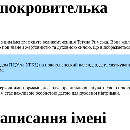
 покровителька
з цим іменем є свята великомучениця Тетяна Римська. Вона жила у
о пов’язане з жертовністю та духовною силою, що відображається 
ходом ПЦУ та УГКЦ на новоюліанський календар, дата святкуванн
м.
 церковними нормами, дозволяє правильно вшанувати свою покро
ем стає важливою особистою датою для духовної підтримки.
аписання імені