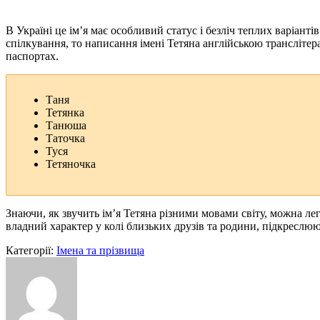
В Україні це ім’я має особливий статус і безліч теплих варіа
спілкування, то написання імені Тетяна англійською трансліте
паспортах.
Таня
Тетянка
Танюша
Таточка
Туся
Тетяночка
Знаючи, як звучить ім’я Тетяна різними мовами світу, можна л
владний характер у колі близьких друзів та родини, підкреслююч
Категорії:
Імена та прізвища