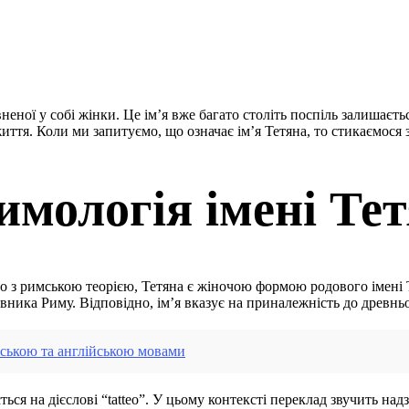
вненої у собі жінки. Це ім’я вже багато століть поспіль залишаєт
ття. Коли ми запитуємо, що означає ім’я Тетяна, то стикаємося 
имологія імені Те
дно з римською теорією, Тетяна є жіночою формою родового імені Т
вника Риму. Відповідно, ім’я вказує на приналежність до древнь
нською та англійською мовами
ться на дієслові “tatteo”. У цьому контексті переклад звучить на