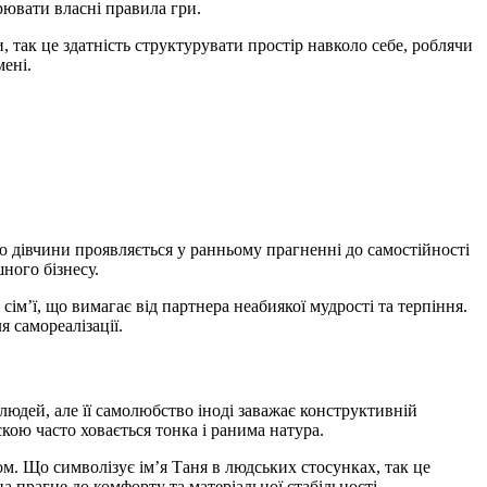
рювати власні правила гри.
, так це здатність структурувати простір навколо себе, роблячи
мені.
 дівчини проявляється у ранньому прагненні до самостійності
ного бізнесу.
ім’ї, що вимагає від партнера неабиякої мудрості та терпіння.
я самореалізації.
людей, але її самолюбство іноді заважає конструктивній
кою часто ховається тонка і ранима натура.
м. Що символізує ім’я Таня в людських стосунках, так це
на прагне до комфорту та матеріальної стабільності.