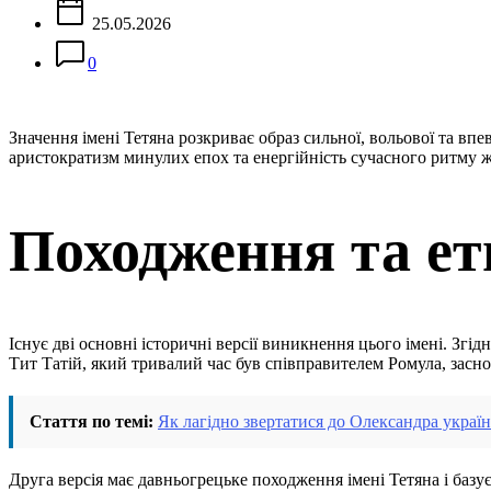
25.05.2026
0
Значення імені Тетяна розкриває образ сильної, вольової та впе
аристократизм минулих епох та енергійність сучасного ритму жи
Походження та ет
Існує дві основні історичні версії виникнення цього імені. Згі
Тит Татій, який тривалий час був співправителем Ромула, засно
Стаття по темі:
Як лагідно звертатися до Олександра украї
Друга версія має давньогрецьке походження імені Тетяна і базує