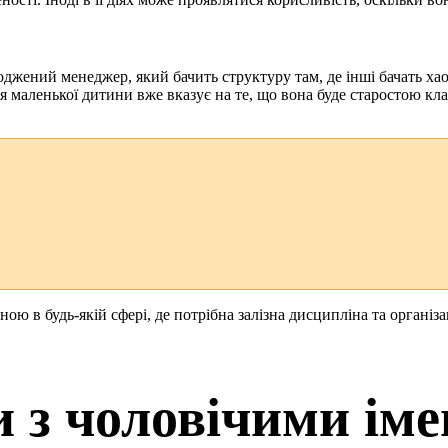
роджений менеджер, який бачить структуру там, де інші бачать х
ля маленької дитини вже вказує на те, що вона буде старостою кл
ною в будь-якій сфері, де потрібна залізна дисципліна та організ
и з чоловічими ім