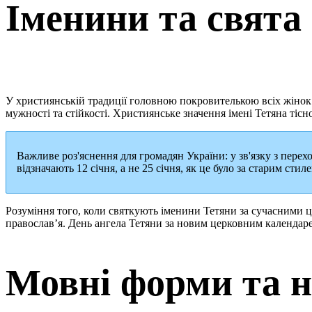
Іменини та свята
У християнській традиції головною покровителькою всіх жінок 
мужності та стійкості. Християнське значення імені Тетяна тісн
Важливе роз'яснення для громадян України: у зв'язку з пере
відзначають 12 січня, а не 25 січня, як це було за старим стиле
Розуміння того, коли святкують іменини Тетяни за сучасними
православ’я. День ангела Тетяни за новим церковним календар
Мовні форми та н