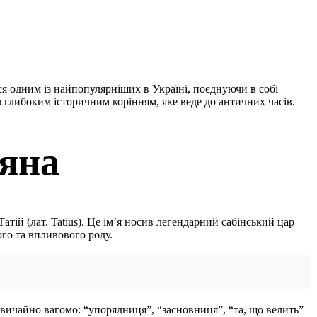
ься одним із найпопулярніших в Україні, поєднуючи в собі
з глибоким історичним корінням, яке веде до античних часів.
тяна
атій (лат. Tatius). Це ім’я носив легендарний сабінський цар
ого та впливового роду.
дзвичайно вагомо: “упорядниця”, “засновниця”, “та, що велить”