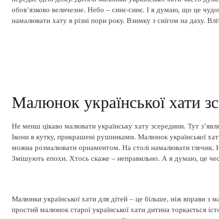
обов’язково величезне. Небо – синє-синє. І я думаю, що це чудов
намалювати хату в різні пори року. Взимку з снігом на даху. Вл
Малюнок української хати зс
Не менш цікаво малювати українську хату зсередини. Тут з’являє
Ікони в кутку, прикрашені рушниками. Малюнок української хати
можна розмалювати орнаментом. На столі намалювати глечик. На 
Змішують епохи. Хтось скаже – неправильно. А я думаю, це чесн
Малюнки української хати для дітей – це більше, ніж вправи з м
простий малюнок старої української хати дитина торкається істо