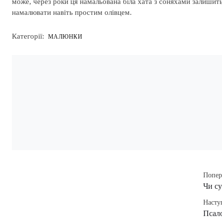
може, через роки ця намальована біла хата з соняхами залишитьс
намалювати навіть простим олівцем.
Категорії:
МАЛЮНКИ
Попер
Чи су
Насту
Псал