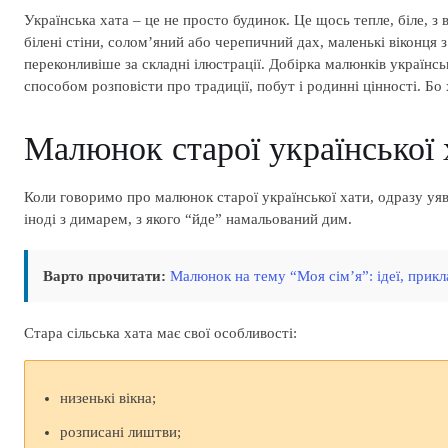
Українська хата – це не просто будинок. Це щось тепле, біле, з
білені стіни, солом’яний або черепичний дах, маленькі віконця 
переконливіше за складні ілюстрації. Добірка малюнків українс
способом розповісти про традиції, побут і родинні цінності. Бо х
Малюнок старої української х
Коли говоримо про малюнок старої української хати, одразу уявл
іноді з димарем, з якого “йде” намальований дим.
Варто прочитати:
Малюнок на тему “Моя сім’я”: ідеї, прик
Стара сільська хата має свої особливості:
низенькі вікна;
розписані лиштви;