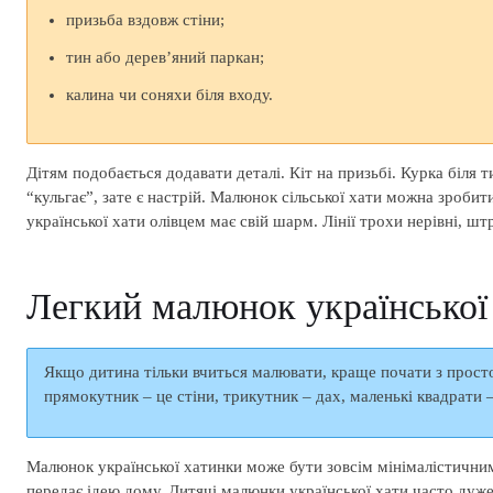
призьба вздовж стіни;
тин або дерев’яний паркан;
калина чи соняхи біля входу.
Дітям подобається додавати деталі. Кіт на призьбі. Курка біля 
“кульгає”, зате є настрій. Малюнок сільської хати можна зробит
української хати олівцем має свій шарм. Лінії трохи нерівні, ш
Легкий малюнок української 
Якщо дитина тільки вчиться малювати, краще почати з просто
прямокутник – це стіни, трикутник – дах, маленькі квадрати –
Малюнок української хатинки може бути зовсім мінімалістичним.
передає ідею дому. Дитячі малюнки української хати часто дуж